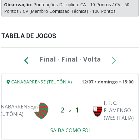
Observação:
Pontuações Disciplina: CA - 10 Pontos / CV - 50
Pontos / CV (Membro Comissão Técnica) - 100 Pontos
TABELA DE JOGOS
Final - Final - Volta
CANABARRENSE (TEUTÔNIA)
12/07 • domingo • 15:00
Final
F. F. C.
ANABARRENSE
2
1
FLAMENGO
×
TEUTÔNIA)
(WESTFÁLIA)
SAIBA COMO FOI