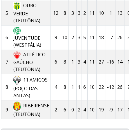
OURO
5
12
8
3
3
2
11
10
1
13
0
VERDE
(TEUTÔNIA)
6
9
10
2
3
5
11
18
-7
26
3
JUVENTUDE
(WESTFÁLIA)
ATLÉTICO
7
6
8
1
3
4
11
27
-16
14
1
GAÚCHO
(TEUTÔNIA)
11 AMIGOS
8
4
8
1
1
6
10
22
-12
26
2
(POÇO DAS
ANTAS)
RIBEIRENSE
9
2
6
0
2
4
10
19
-9
17
1
(TEUTÔNIA)