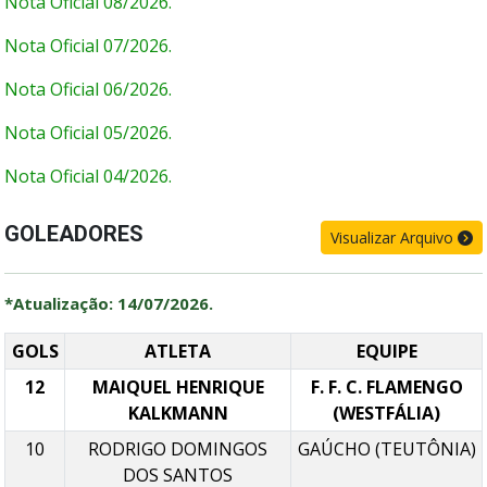
Nota Oficial 08/2026.
Nota Oficial 07/2026.
Nota Oficial 06/2026.
Nota Oficial 05/2026.
Nota Oficial 04/2026.
Nota Oficial 03/2026.
GOLEADORES
Visualizar Arquivo
Nota Oficial 02/2026.
*Atualização: 14/07/2026.
Nota Oficial 01/2026.
GOLS
ATLETA
EQUIPE
12
MAIQUEL HENRIQUE
F. F. C. FLAMENGO
KALKMANN
(WESTFÁLIA)
10
RODRIGO DOMINGOS
GAÚCHO (TEUTÔNIA)
DOS SANTOS