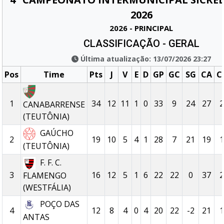
2026
2026 - PRINCIPAL
CLASSIFICAÇÃO - GERAL
Última atualização: 13/07/2026 23:27
Pos
Time
Pts
J
V
E
D
GP
GC
SG
CA
C
1
34
12
11
1
0
33
9
24
27
2
CANABARRENSE
(TEUTÔNIA)
GAÚCHO
2
19
10
5
4
1
28
7
21
19
1
(TEUTÔNIA)
F. F. C.
3
16
12
5
1
6
22
22
0
37
2
FLAMENGO
(WESTFÁLIA)
POÇO DAS
4
12
8
4
0
4
20
22
-2
21
1
ANTAS