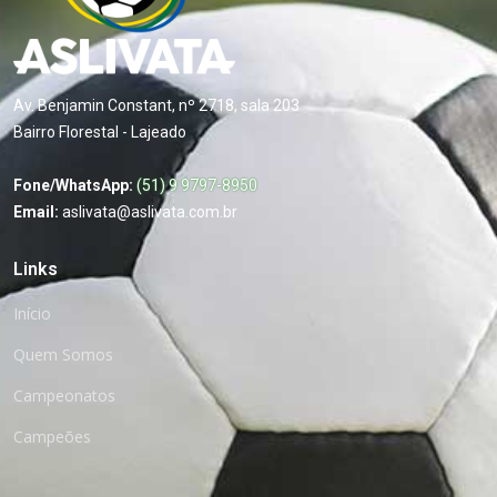
Av. Benjamin Constant, nº 2718, sala 203
Bairro Florestal - Lajeado
Fone/WhatsApp:
(51) 9 9797-8950
Email:
aslivata@aslivata.com.br
Links
Início
Quem Somos
Campeonatos
Campeões