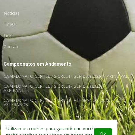
Notícias
Times
Links
Contato
Campeonatos em Andamento
CAMPEONATO CERTEL / SICREDI - SÉRIE A (2026) - PRINCIPAL
CAMPEONATO CERTEL / SICREDI - SÉRIE A (2026) -
ASPIRANTES
CAMPEONATO CERTEL / SICREDI - VETERANOS (2026) -
VETERANOS
Utilizamos cookies para garantir que você
©
itcode soluções web
Ok