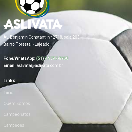
Av. Benjamin Constant, nº 2718, sala 203
Bairro Florestal - Lajeado
Fone/WhatsApp:
(51) 9 9797-8950
Email:
aslivata@aslivata.com.br
Links
Início
Quem Somos
Campeonatos
Campeões