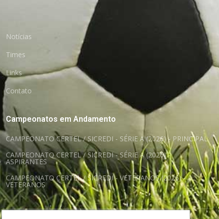
Notícias
Times
Links
Contato
Campeonatos em Andamento
CAMPEONATO CERTEL / SICREDI - SÉRIE A (2026) - PRINCIPAL
CAMPEONATO CERTEL / SICREDI - SÉRIE A (2026) -
ASPIRANTES
CAMPEONATO CERTEL / SICREDI - VETERANOS (2026) -
VETERANOS