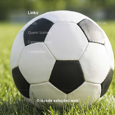
Links
Início
Notícias
Quem Somos
Times
Campeonatos
Links
Campeões
Contato
©
itcode soluções web