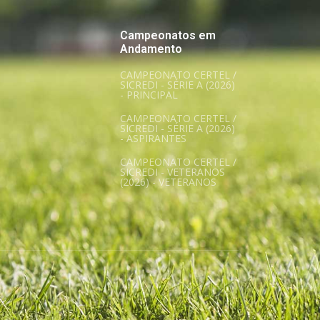
Campeonatos em
Andamento
CAMPEONATO CERTEL /
SICREDI - SÉRIE A (2026)
- PRINCIPAL
CAMPEONATO CERTEL /
SICREDI - SÉRIE A (2026)
- ASPIRANTES
CAMPEONATO CERTEL /
SICREDI - VETERANOS
(2026) - VETERANOS