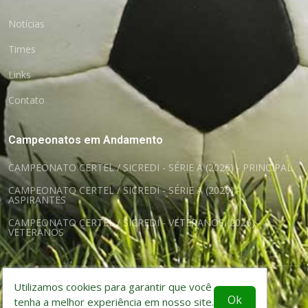
Notícias
Times
Links
Contato
Campeonatos em Andamento
CAMPEONATO CERTEL / SICREDI - SÉRIE A (2026) - PRINCIPAL
CAMPEONATO CERTEL / SICREDI - SÉRIE A (2026) -
ASPIRANTES
CAMPEONATO CERTEL / SICREDI - VETERANOS (2026) -
VETERANOS
Utilizamos cookies para garantir que você
©
itcode soluções web
Ok
tenha a melhor experiência em nosso site.