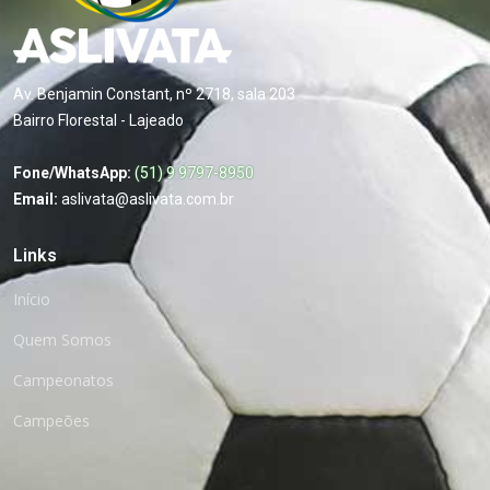
Av. Benjamin Constant, nº 2718, sala 203
Bairro Florestal - Lajeado
Fone/WhatsApp:
(51) 9 9797-8950
Email:
aslivata@aslivata.com.br
Links
Início
Quem Somos
Campeonatos
Campeões