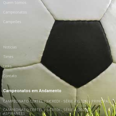
Quem Somos
Campeonatos
Campeões
Notícias
Times
Links
Contato
Campeonatos em Andamento
CAMPEONATO CERTEL / SICREDI - SÉRIE A (2026) - PRINCIPAL
CAMPEONATO CERTEL / SICREDI - SÉRIE A (2026) -
ASPIRANTES