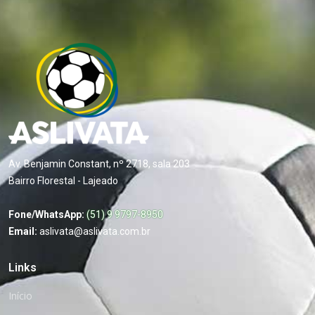
Av. Benjamin Constant, nº 2718, sala 203
Bairro Florestal - Lajeado
Fone/WhatsApp:
(51) 9 9797-8950
Email:
aslivata@aslivata.com.br
Links
Início