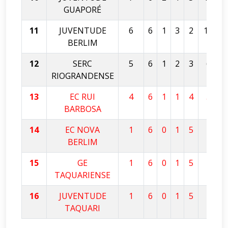
GUAPORÉ
11
JUVENTUDE
6
6
1
3
2
12
BERLIM
12
SERC
5
6
1
2
3
6
RIOGRANDENSE
13
EC RUI
4
6
1
1
4
5
BARBOSA
14
EC NOVA
1
6
0
1
5
2
BERLIM
15
GE
1
6
0
1
5
2
TAQUARIENSE
16
JUVENTUDE
1
6
0
1
5
1
TAQUARI