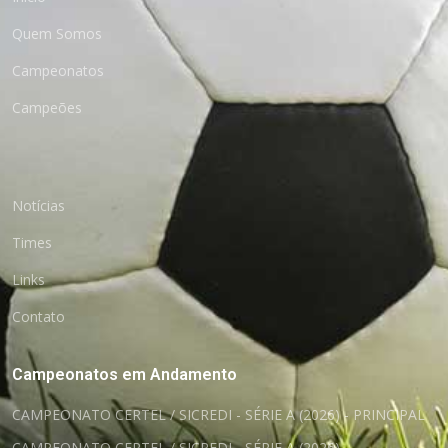
Quem Somos
Campeonatos
Campeões
Notícias
Times
Links
Contato
Campeonatos em Andamento
CAMPEONATO CERTEL / SICREDI - SÉRIE A (2026) - PRINCIPAL
CAMPEONATO CERTEL / SICREDI - SÉRIE A (2026) -