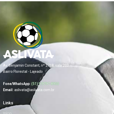
Av. Benjamin Constant, nº 2718, sala 203
Bairro Florestal - Lajeado
Fone/WhatsApp:
(51) 9 9797-8950
Email:
aslivata@aslivata.com.br
Links
Início