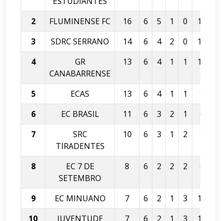
ESTUDIANTES
2
FLUMINENSE FC
16
6
5
1
0
12
3
SDRC SERRANO
14
6
4
2
0
12
4
GR
13
6
4
1
1
19
CANABARRENSE
5
ECAS
13
6
4
1
1
9
6
EC BRASIL
11
6
3
2
1
6
7
SRC
10
6
3
1
2
9
TIRADENTES
8
EC 7 DE
8
6
2
2
2
6
SETEMBRO
9
EC MINUANO
7
6
2
1
3
11
10
JUVENTUDE
7
6
2
1
3
11