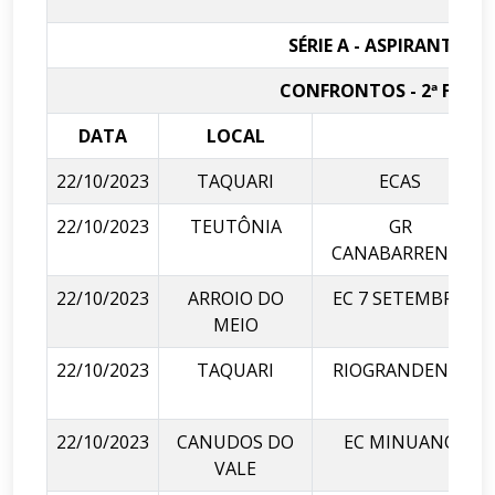
SÉRIE A - ASPIRANTES
CONFRONTOS - 2ª FASE
DATA
LOCAL
ADV
22/10/2023
TAQUARI
ECAS
22/10/2023
TEUTÔNIA
GR
CANABARRENSE
22/10/2023
ARROIO DO
EC 7 SETEMBRO
MEIO
22/10/2023
TAQUARI
RIOGRANDENSE
22/10/2023
CANUDOS DO
EC MINUANO
VALE