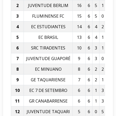
2
JUVENTUDE BERLIM
16
6
5
1
0
3
FLUMINENSE FC
15
6
5
0
1
4
EC ESTUDIANTES
14
6
4
2
0
5
EC BRASIL
13
6
4
1
1
6
SRC TIRADENTES
10
6
3
1
2
7
JUVENTUDE GUAPORÉ
9
6
3
0
3
8
EC MINUANO
8
6
2
2
2
9
GE TAQUARIENSE
7
6
2
1
3
10
EC 7 DE SETEMBRO
6
6
1
3
2
11
GR CANABARRENSE
6
6
1
3
2
12
JUVENTUDE TAQUARI
5
6
0
5
1