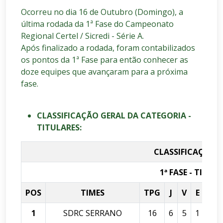
Ocorreu no dia 16 de Outubro (Domingo), a
última rodada da 1ª Fase do Campeonato
Regional Certel / Sicredi - Série A.
Após finalizado a rodada, foram contabilizados
os pontos da 1ª Fase para então conhecer as
doze equipes que avançaram para a próxima
fase.
CLASSIFICAÇÃO GERAL DA CATEGORIA -
TITULARES:
CLASSIFICAÇÃO 
1ª FASE - TITUL
POS
TIMES
TPG
J
V
E
D
1
SDRC SERRANO
16
6
5
1
0