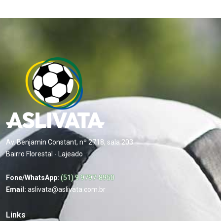
Av. Benjamin Constant, nº 2718, sala 203
Bairro Florestal - Lajeado
Fone/WhatsApp:
(51) 9 9797-8950
Email:
aslivata@aslivata.com.br
Links