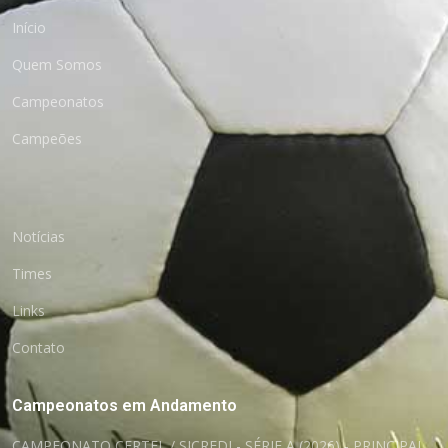
Início
Quem Somos
Campeonatos
Campeões
Notícias
Times
Links
Contato
Campeonatos em Andamento
CAMPEONATO CERTEL / SICREDI - SÉRIE A (2026) - PRINCIPAL