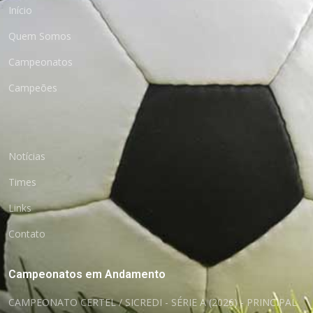
Início
Quem Somos
Campeonatos
Campeões
Notícias
Times
Links
Contato
Campeonatos em Andamento
CAMPEONATO CERTEL / SICREDI - SÉRIE A (2026) - PRINCIPAL