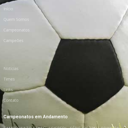
Início
Quem Somos
Campeonatos
Campeões
Notícias
Times
Links
Contato
Campeonatos em Andamento