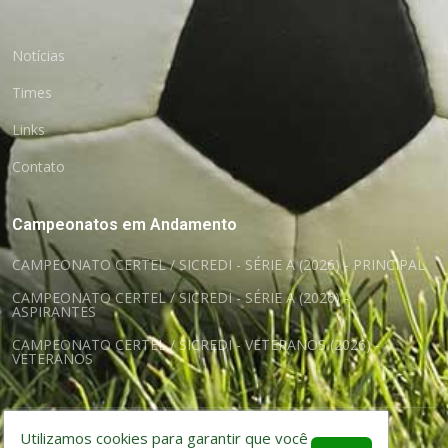
Notícias
Times
Links
Contato
Campeonatos em Andamento
CAMPEONATO CERTEL / SICREDI - SÉRIE A (2026) - PRINCIPAL
CAMPEONATO CERTEL / SICREDI - SÉRIE A (2026) -
ASPIRANTES
CAMPEONATO CERTEL / SICREDI - VETERANOS (2026) -
VETERANOS
Utilizamos cookies para garantir que você