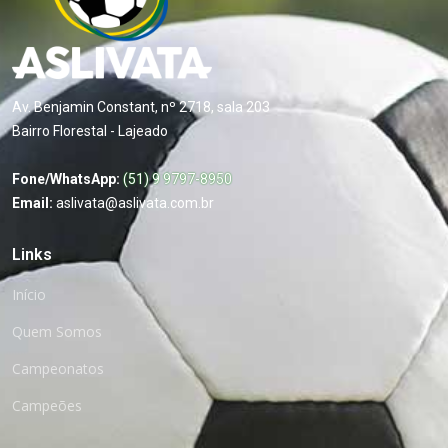
Av. Benjamin Constant, nº 2718, sala 203
Bairro Florestal - Lajeado
Fone/WhatsApp:
(51) 9 9797-8950
Email:
aslivata@aslivata.com.br
Links
Início
Quem Somos
Campeonatos
Campeões