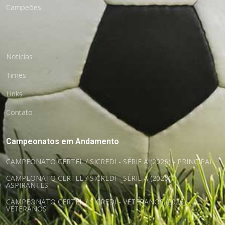
Campeões
Notícias
Times
Links
Contato
Campeonatos em Andamento
CAMPEONATO CERTEL / SICREDI - SÉRIE A (2026) - PRINCIPAL
CAMPEONATO CERTEL / SICREDI - SÉRIE A (2026) -
ASPIRANTES
CAMPEONATO CERTEL / SICREDI - VETERANOS (2026) -
VETERANOS