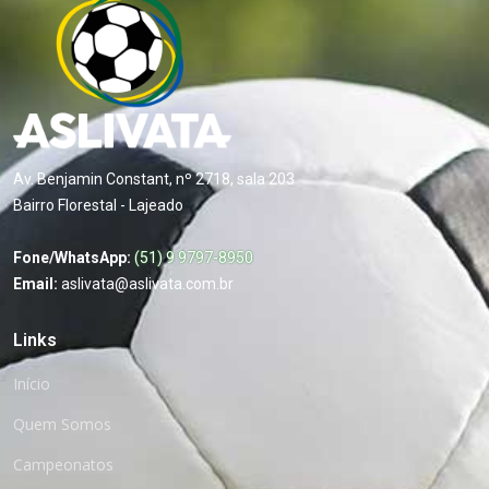
Av. Benjamin Constant, nº 2718, sala 203
Bairro Florestal - Lajeado
Fone/WhatsApp:
(51) 9 9797-8950
Email:
aslivata@aslivata.com.br
Links
Início
Quem Somos
Campeonatos