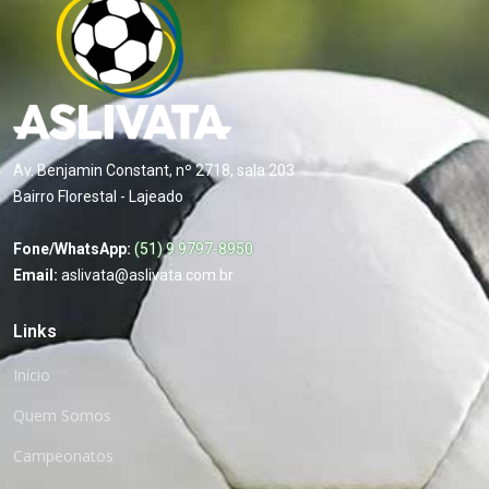
Av. Benjamin Constant, nº 2718, sala 203
Bairro Florestal - Lajeado
Fone/WhatsApp:
(51) 9 9797-8950
Email:
aslivata@aslivata.com.br
Links
Início
Quem Somos
Campeonatos