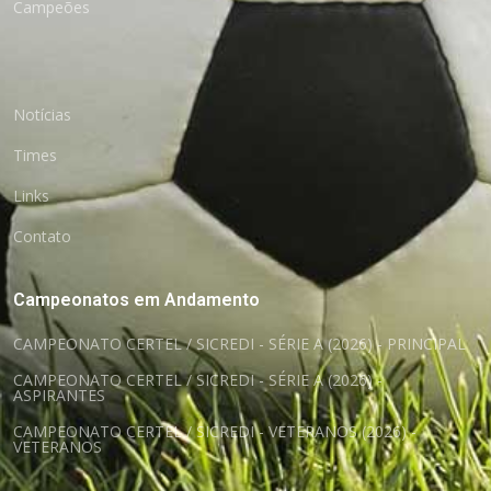
Campeões
Notícias
Times
Links
Contato
Campeonatos em Andamento
CAMPEONATO CERTEL / SICREDI - SÉRIE A (2026) - PRINCIPAL
CAMPEONATO CERTEL / SICREDI - SÉRIE A (2026) -
ASPIRANTES
CAMPEONATO CERTEL / SICREDI - VETERANOS (2026) -
VETERANOS