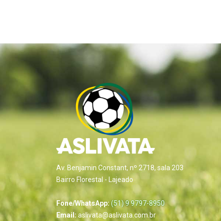
Av. Benjamin Constant, nº 2718, sala 203
Bairro Florestal - Lajeado
Fone/WhatsApp:
(51) 9 9797-8950
Email:
aslivata@aslivata.com.br