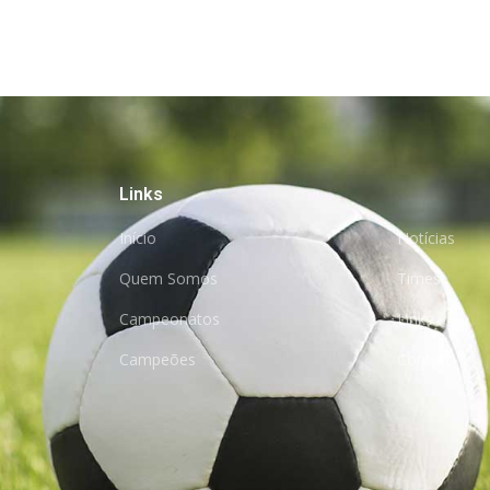
Links
Início
Notícias
Quem Somos
Times
Campeonatos
Links
Campeões
Contato