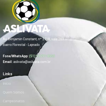
Av. Benjamin Constant, nº 2718, sala 203
Bairro Florestal - Lajeado
Fone/WhatsApp:
(51) 9 9797-8950
Email:
aslivata@aslivata.com.br
Links
Início
Quem Somos
Campeonatos