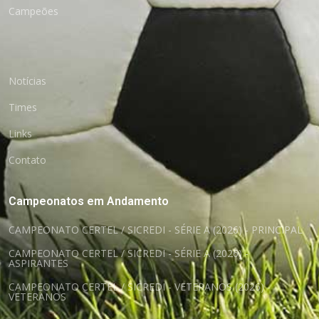
Campeões
Notícias
Times
Links
Contato
Campeonatos em Andamento
CAMPEONATO CERTEL / SICREDI - SÉRIE A (2026) - PRINCIPAL
CAMPEONATO CERTEL / SICREDI - SÉRIE A (2026) -
ASPIRANTES
CAMPEONATO CERTEL / SICREDI - VETERANOS (2026) -
VETERANOS