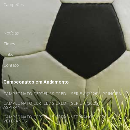
Campeões
Notícias
Times
Links
Contato
Campeonatos em Andamento
CAMPEONATO CERTEL / SICREDI - SÉRIE A (2026) - PRINCIPAL
CAMPEONATO CERTEL / SICREDI - SÉRIE A (2026) -
ASPIRANTES
CAMPEONATO CERTEL / SICREDI - VETERANOS (2026) -
VETERANOS