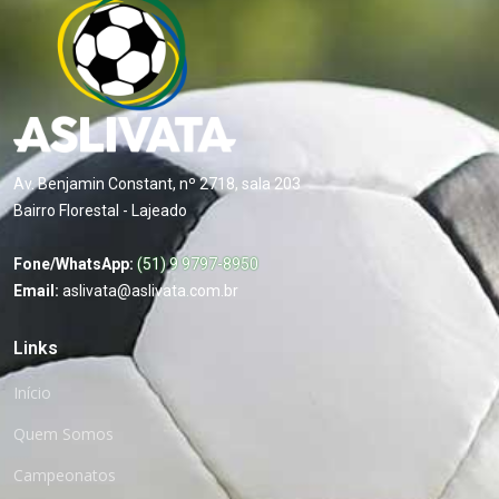
Av. Benjamin Constant, nº 2718, sala 203
Bairro Florestal - Lajeado
Fone/WhatsApp:
(51) 9 9797-8950
Email:
aslivata@aslivata.com.br
Links
Início
Quem Somos
Campeonatos