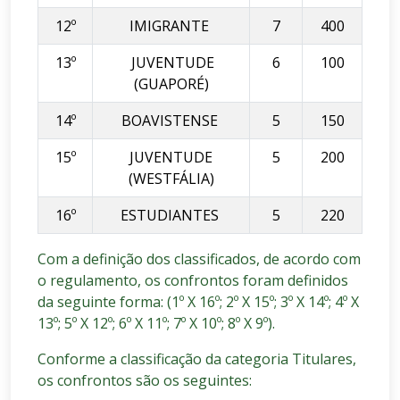
12º
IMIGRANTE
7
400
13º
JUVENTUDE
6
100
(GUAPORÉ)
14º
BOAVISTENSE
5
150
15º
JUVENTUDE
5
200
(WESTFÁLIA)
16º
ESTUDIANTES
5
220
Com a definição dos classificados, de acordo com
o regulamento, os confrontos foram definidos
da seguinte forma: (
1º X 16º;
2º X 15º;
3º X 14º;
4º X
13º;
5º X 12º;
6º X 11º;
7º X 10º;
8º X 9º).
Conforme a
classificação da categoria Titulares,
os confrontos são os seguintes: