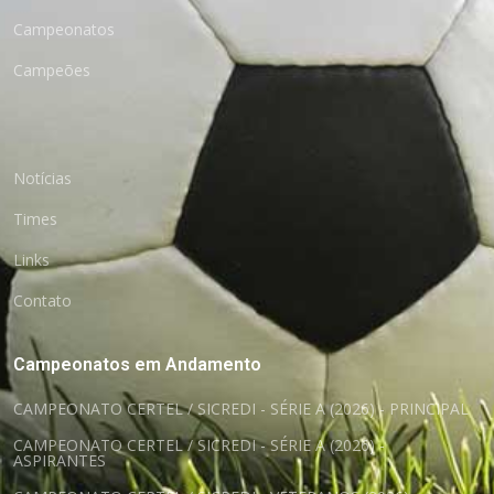
Campeonatos
Campeões
Notícias
Times
Links
Contato
Campeonatos em Andamento
CAMPEONATO CERTEL / SICREDI - SÉRIE A (2026) - PRINCIPAL
CAMPEONATO CERTEL / SICREDI - SÉRIE A (2026) -
ASPIRANTES