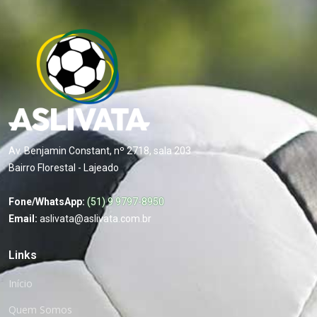
Av. Benjamin Constant, nº 2718, sala 203
Bairro Florestal - Lajeado
Fone/WhatsApp:
(51) 9 9797-8950
Email:
aslivata@aslivata.com.br
Links
Início
Quem Somos