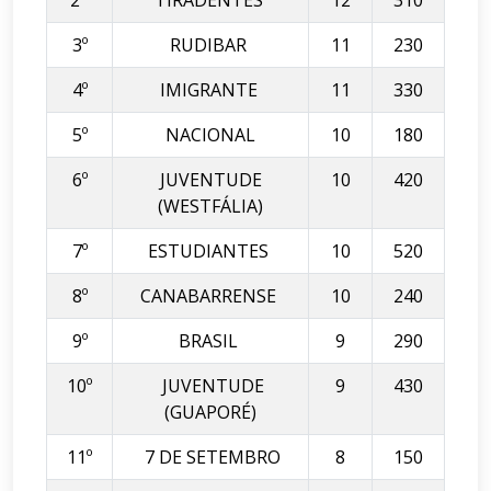
2º
TIRADENTES
12
310
3º
RUDIBAR
11
230
4º
IMIGRANTE
11
330
5º
NACIONAL
10
180
6º
JUVENTUDE
10
420
(WESTFÁLIA)
7º
ESTUDIANTES
10
520
8º
CANABARRENSE
10
240
9º
BRASIL
9
290
10º
JUVENTUDE
9
430
(GUAPORÉ)
11º
7 DE SETEMBRO
8
150