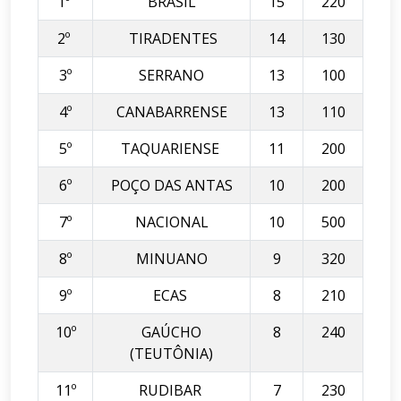
1º
BRASIL
15
220
2º
TIRADENTES
14
130
3º
SERRANO
13
100
4º
CANABARRENSE
13
110
5º
TAQUARIENSE
11
200
6º
POÇO DAS ANTAS
10
200
7º
NACIONAL
10
500
8º
MINUANO
9
320
9º
ECAS
8
210
10º
GAÚCHO
8
240
(TEUTÔNIA)
11º
RUDIBAR
7
230