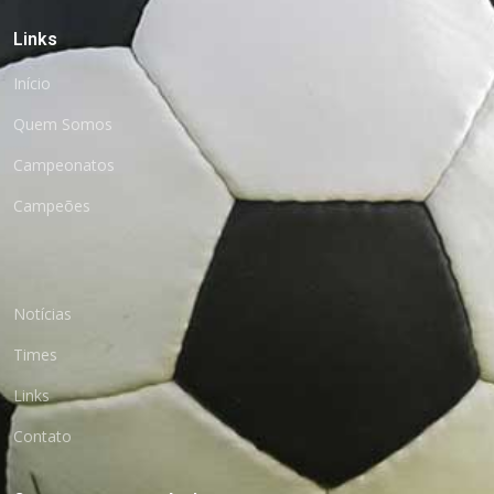
Links
Início
Quem Somos
Campeonatos
Campeões
Notícias
Times
Links
Contato