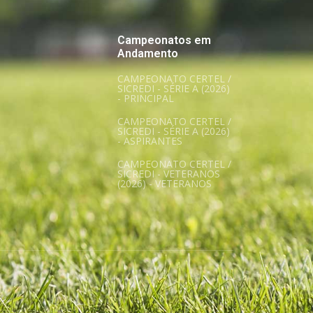
Campeonatos em
Andamento
CAMPEONATO CERTEL /
SICREDI - SÉRIE A (2026)
- PRINCIPAL
CAMPEONATO CERTEL /
SICREDI - SÉRIE A (2026)
- ASPIRANTES
CAMPEONATO CERTEL /
SICREDI - VETERANOS
(2026) - VETERANOS