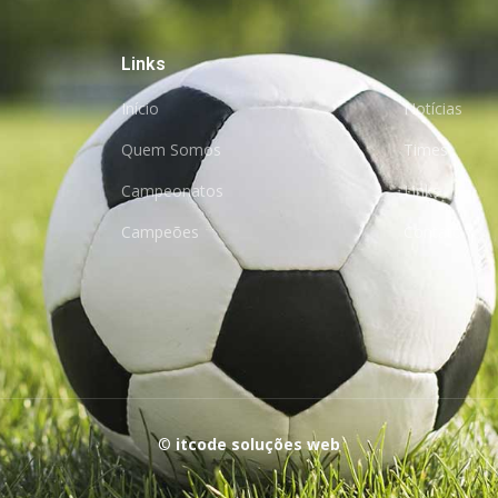
Links
Início
Notícias
Quem Somos
Times
Campeonatos
Links
Campeões
Contato
©
itcode soluções web