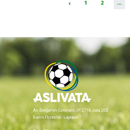
‹
1
2
...
Av. Benjamin Constant, nº 2718, sala 203
Bairro Florestal - Lajeado