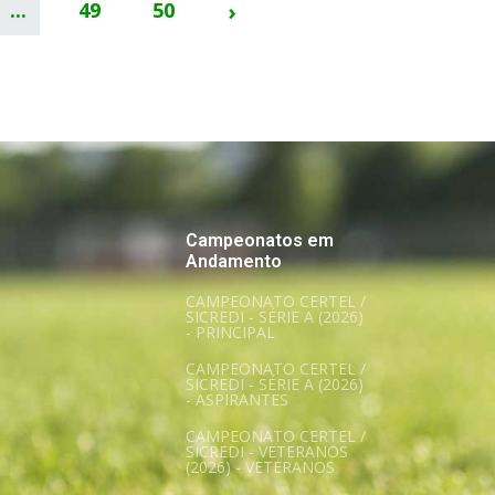
...
49
50
›
Campeonatos em
Andamento
CAMPEONATO CERTEL /
SICREDI - SÉRIE A (2026)
- PRINCIPAL
CAMPEONATO CERTEL /
SICREDI - SÉRIE A (2026)
- ASPIRANTES
CAMPEONATO CERTEL /
SICREDI - VETERANOS
(2026) - VETERANOS