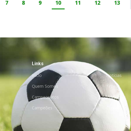
7
8
9
10
11
12
13
Links
Início
Notícias
Quem Somos
Times
Campeonatos
Links
Campeões
Contato